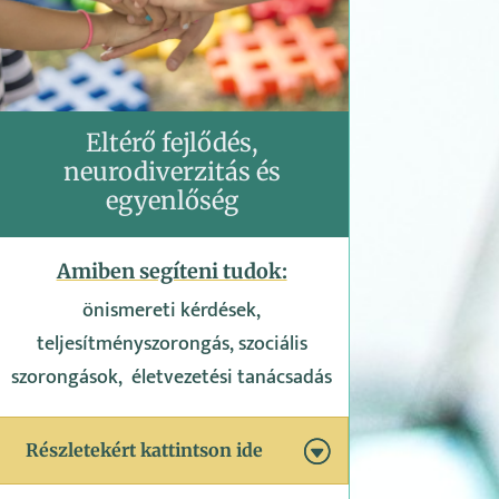
Eltérő fejlődés,
neurodiverzitás és
egyenlőség
Amiben segíteni tudok:
önismereti kérdések,
teljesítményszorongás, szociális
szorongások, életvezetési tanácsadás
Részletekért kattintson ide