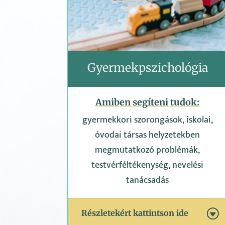
Gyermekpszichológia
Amiben segíteni tudok:
gyermekkori szorongások, iskolai,
óvodai társas helyzetekben
megmutatkozó problémák,
testvérféltékenység, nevelési
tanácsadás
Részletekért kattintson ide