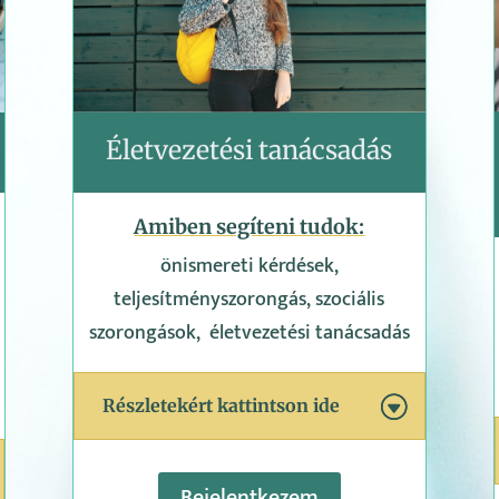
Életvezetési tanácsadás
Amiben segíteni tudok:
önismereti kérdések,
teljesítményszorongás, szociális
szorongások, életvezetési tanácsadás
Részletekért kattintson ide
Bejelentkezem