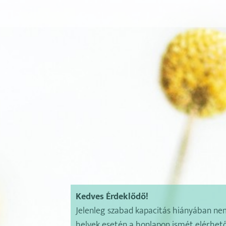
Kedves Érdeklődő!
Jelenleg szabad kapacitás hiányában nem
helyek esetén a honlapon ismét elérhető 