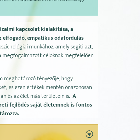
izalmi kapcsolat kialakítása, a
z elfogadó, empatikus odafordulás
szichológiai munkához, amely segíti azt,
ala megfogalmazott céloknak megfelelően
em meghatározó tényezője, hogy
et, és ezen értékek mentén önazonosan
 és az élet más területein is.
A
ti fejlődés saját életemnek is fontos
tározza.