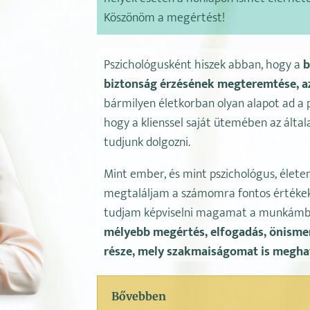
Köszönöm a megértést!
Pszichológusként hiszek abban, hogy a
b
biztonság érzésének megteremtése, a
bármilyen életkorban olyan alapot ad a p
hogy a klienssel saját ütemében az ált
tudjunk dolgozni.
Mint ember, és mint pszichológus, élet
megtaláljam a számomra fontos értékek
tudjam képviselni magamat a munkámban
mélyebb megértés, elfogadás, önismere
része, mely szakmaiságomat is megha
Bővebben