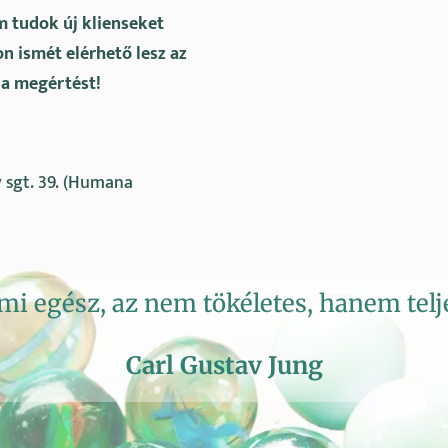
m tudok új klienseket
n ismét elérhető lesz az
 a megértést!
 sgt. 39. (Humana
mi egész, az nem tökéletes, hanem telje
Carl Gustav Jung