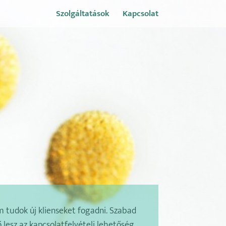
Szolgáltatások
Kapcsolat
 tudok új klienseket fogadni. Szabad
lesz az kapcsolatfelvételi lehetőség.