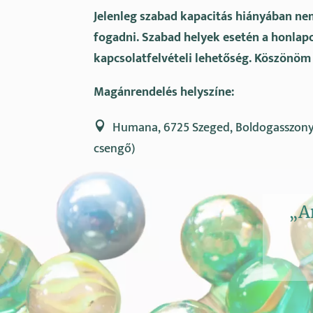
Jelenleg szabad kapacitás hiányában ne
fogadni. Szabad helyek esetén a honlapo
kapcsolatfelvételi lehetőség. Köszönöm
Magánrendelés helyszíne:
Humana, 6725 Szeged, Boldogasszony

csengő)
„A